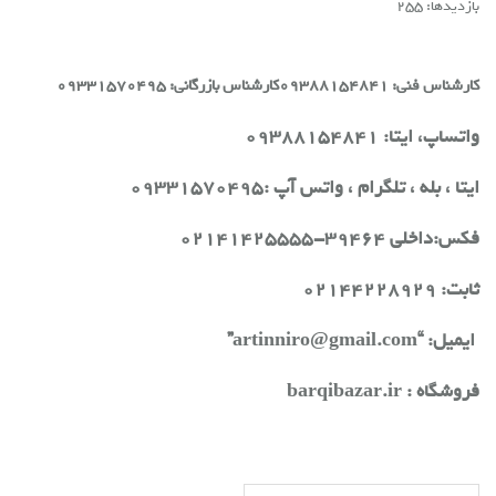
بازدیدها: 255
کارشناس فنی: 09388154841
کارشناس بازرگانی: 09331570495
واتساپ، ایتا: 09388154841
ایتا ، بله ، تلگرام ، واتس آپ :09331570495
فکس:داخلی 39464-02141425555
ثابت: 02144228929
ایمیل: “artinniro@gmail.com”
فروشگاه :
barqibazar.ir