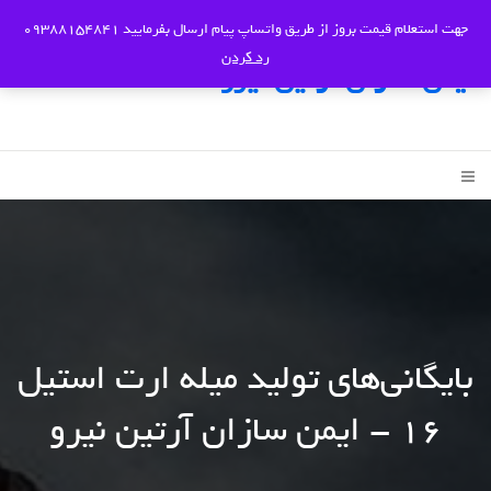
جهت استعلام قیمت بروز از طریق واتساپ پیام ارسال بفرمایید 09388154841
رد کردن
ایمن سازان آرتین نیرو
بایگانی‌های تولید میله ارت استیل
16 - ایمن سازان آرتین نیرو