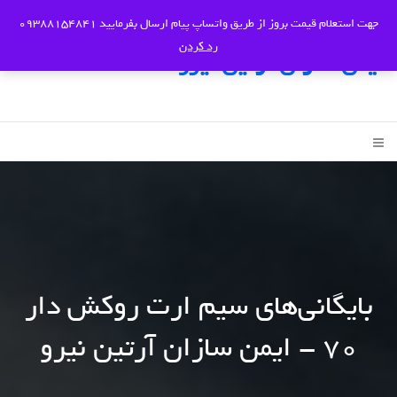
جهت استعلام قیمت بروز از طریق واتساپ پیام ارسال بفرمایید 09388154841
رد کردن
ایمن سازان آرتین نیرو
بایگانی‌های سیم ارت روکش دار
۷۰ - ایمن سازان آرتین نیرو