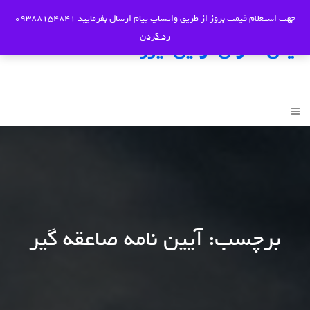
جهت استعلام قیمت بروز از طریق واتساپ پیام ارسال بفرمایید 09388154841
رد کردن
ایمن سازان آرتین نیرو
برچسب:
آیین نامه صاعقه گیر