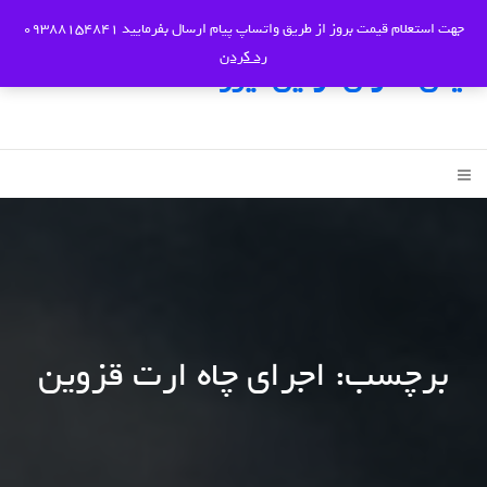
جهت استعلام قیمت بروز از طریق واتساپ پیام ارسال بفرمایید 09388154841
رد کردن
ایمن سازان آرتین نیرو
برچسب:
اجرای چاه ارت قزوین