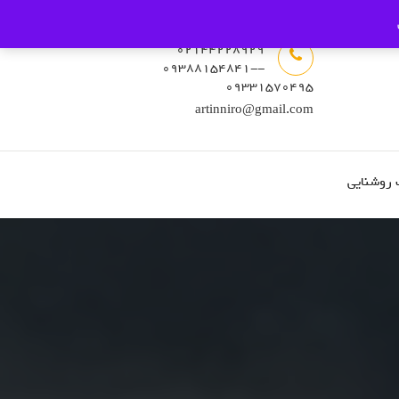
02144228929
-09388154841-
09331570495
artinniro@gmail.com
 روشنایی