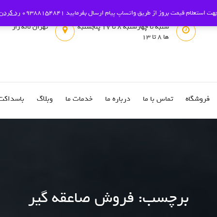
هت استعلام قیمت بروز از طریق واتساپ پیام ارسال بفرمایید 09388154841
رد کردن
شنبه تا چهارشنبه 8 تا 17 پنجشنبه
تهران لاله زار
ها 8 تا 13
فروشگاه
تماس با ما
درباره ما
خدمات ما
وبلاگ
باسداکت
برچسب:
فروش صاعقه گیر