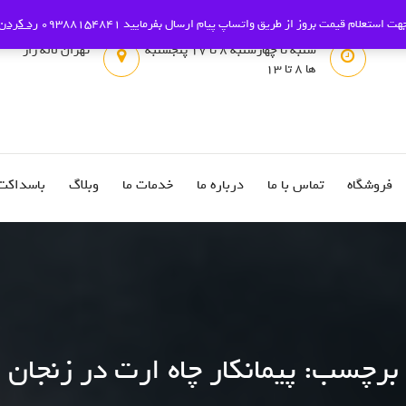
هت استعلام قیمت بروز از طریق واتساپ پیام ارسال بفرمایید 09388154841
رد کردن
شنبه تا چهارشنبه 8 تا 17 پنجشنبه
تهران لاله زار
ها 8 تا 13
فروشگاه
تماس با ما
درباره ما
خدمات ما
وبلاگ
باسداکت
برچسب:
پیمانکار چاه ارت در زنجان