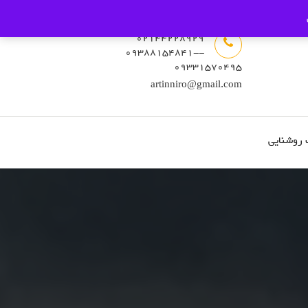
02144228929
-09388154841-
09331570495
artinniro@gmail.com
 روشنایی