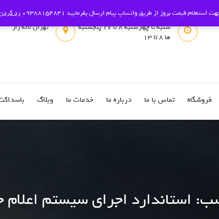
هت استعلام قیمت بروز از طریق واتساپ پیام ارسال بفرمایید 09388154841
رد کردن
شنبه تا چهارشنبه 8 تا 17 پنجشنبه
تهران لاله زار
ها 8 تا 13
فروشگاه
تماس با ما
درباره ما
خدمات ما
وبلاگ
باسداکت
ب:
استاندارد اجرای سیستم اعلام 