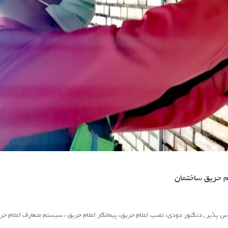
م حریق ساختمان
رس پذیر , دتکتور دودی، نصب اعلام حریق، پیمانکار اعلام حریق ، سیستم متعارف اعلام حر