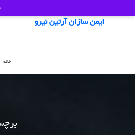
ج
ایمن سازان آرتین نیرو
خانه
برچس