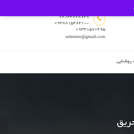
02144228929
-09388154841-
09331570495
artinniro@gmail.com
 روشنایی
حریق